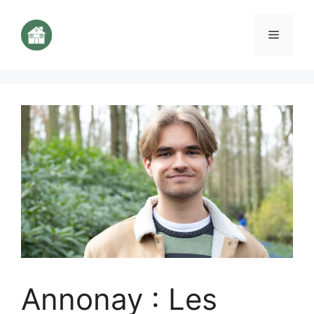
Aller
au
Menu
contenu
Annonay : Les