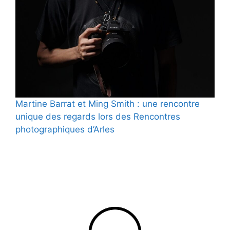
Martine Barrat et Ming Smith : une rencontre
unique des regards lors des Rencontres
photographiques d’Arles