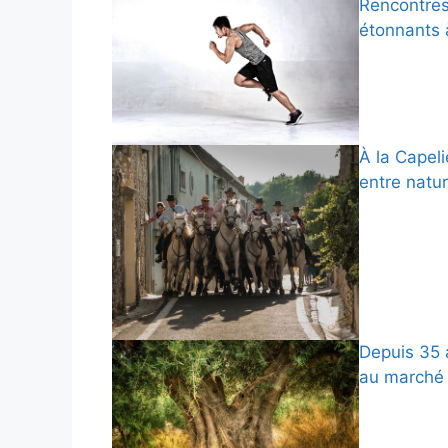
Rencontres 
étonnants 
À la Capeli
entre natur
Depuis 35 a
au marché 