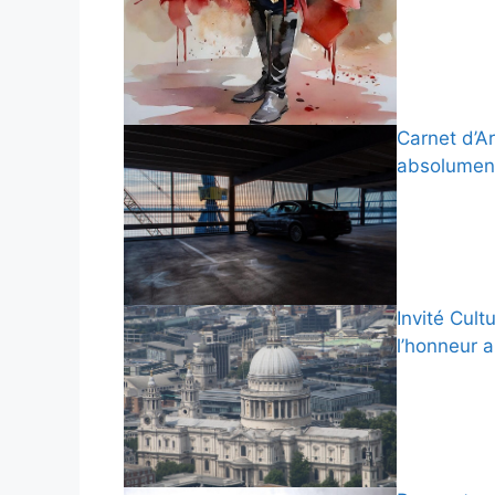
Carnet d’Ar
absolument
Invité Cult
l’honneur 