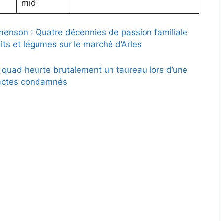
midi
menson : Quatre décennies de passion familiale
uits et légumes sur le marché d’Arles
n quad heurte brutalement un taureau lors d’une
 actes condamnés