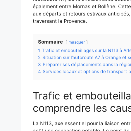
également entre Mornas et Bollène. Cette s
aux départs et retours estivaux anticipés,
traversant la Provence.
Sommaire
masquer
1
Trafic et embouteillages sur la N113 à Arl
2
Situation sur l’autoroute A7 à Orange et s
3
Préparer ses déplacements dans la région
4
Services locaux et options de transport po
Trafic et embouteilla
comprendre les cause
La N113, axe essentiel pour la liaison ent
août une congestion notable. Le point de 