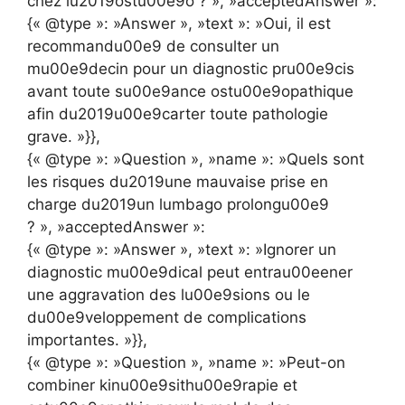
chez lu2019ostu00e9o ? », »acceptedAnswer »:
{« @type »: »Answer », »text »: »Oui, il est
recommandu00e9 de consulter un
mu00e9decin pour un diagnostic pru00e9cis
avant toute su00e9ance ostu00e9opathique
afin du2019u00e9carter toute pathologie
grave. »}},
{« @type »: »Question », »name »: »Quels sont
les risques du2019une mauvaise prise en
charge du2019un lumbago prolongu00e9
? », »acceptedAnswer »:
{« @type »: »Answer », »text »: »Ignorer un
diagnostic mu00e9dical peut entrau00eener
une aggravation des lu00e9sions ou le
du00e9veloppement de complications
importantes. »}},
{« @type »: »Question », »name »: »Peut-on
combiner kinu00e9sithu00e9rapie et