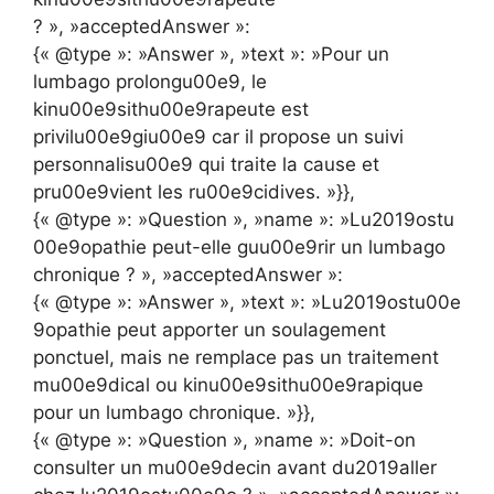
? », »acceptedAnswer »:
{« @type »: »Answer », »text »: »Pour un
lumbago prolongu00e9, le
kinu00e9sithu00e9rapeute est
privilu00e9giu00e9 car il propose un suivi
personnalisu00e9 qui traite la cause et
pru00e9vient les ru00e9cidives. »}},
{« @type »: »Question », »name »: »Lu2019ostu
00e9opathie peut-elle guu00e9rir un lumbago
chronique ? », »acceptedAnswer »:
{« @type »: »Answer », »text »: »Lu2019ostu00e
9opathie peut apporter un soulagement
ponctuel, mais ne remplace pas un traitement
mu00e9dical ou kinu00e9sithu00e9rapique
pour un lumbago chronique. »}},
{« @type »: »Question », »name »: »Doit-on
consulter un mu00e9decin avant du2019aller