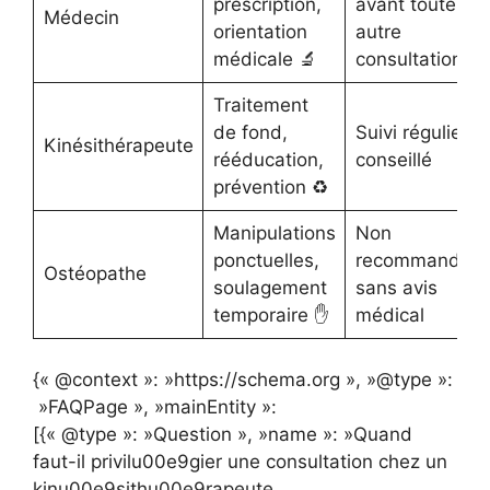
prescription,
avant toute
Médecin
orientation
autre
médicale 🔬
consultation
Traitement
de fond,
Suivi régulier
Kinésithérapeute
rééducation,
conseillé
prévention ♻️
Manipulations
Non
ponctuelles,
recommandé
Ostéopathe
soulagement
sans avis
temporaire ✋
médical
{« @context »: »https://schema.org », »@type »:
»FAQPage », »mainEntity »:
[{« @type »: »Question », »name »: »Quand
faut-il privilu00e9gier une consultation chez un
kinu00e9sithu00e9rapeute