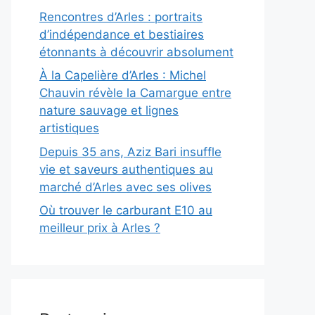
Rencontres d’Arles : portraits
d’indépendance et bestiaires
étonnants à découvrir absolument
À la Capelière d’Arles : Michel
Chauvin révèle la Camargue entre
nature sauvage et lignes
artistiques
Depuis 35 ans, Aziz Bari insuffle
vie et saveurs authentiques au
marché d’Arles avec ses olives
Où trouver le carburant E10 au
meilleur prix à Arles ?