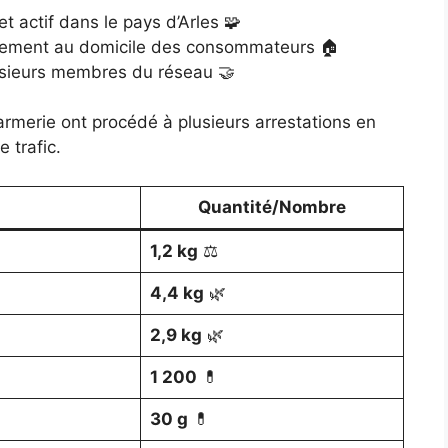
t actif dans le pays d’Arles 🧩
ectement au domicile des consommateurs 🏠
lusieurs membres du réseau 🤝
merie ont procédé à plusieurs arrestations en
 trafic.
Quantité/Nombre
1,2 kg
⚖️
4,4 kg
🌿
2,9 kg
🌿
1 200
💊
30 g
💊