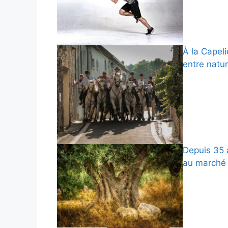
À la Capeli
entre natur
Depuis 35 a
au marché 