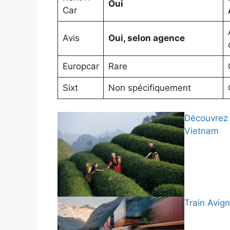
Oui
Car
Avis
Oui, selon agence
Europcar
Rare
Sixt
Non spécifiquement
Découvrez 
Vietnam
Train Avign