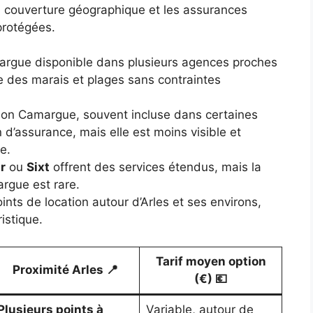
a couverture géographique et les assurances
protégées.
argue disponible dans plusieurs agences proches
rte des marais et plages sans contraintes
on Camargue, souvent incluse dans certaines
 d’assurance, mais elle est moins visible et
e.
r
ou
Sixt
offrent des services étendus, mais la
rgue est rare.
oints de location autour d’Arles et ses environs,
istique.
Tarif moyen option
Proximité Arles 📍
(€) 💶
Plusieurs points à
Variable, autour de