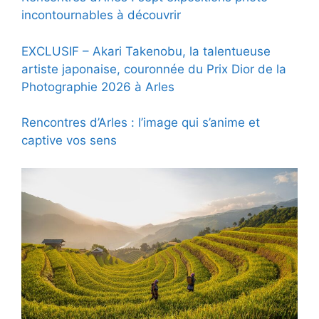
incontournables à découvrir
EXCLUSIF – Akari Takenobu, la talentueuse
artiste japonaise, couronnée du Prix Dior de la
Photographie 2026 à Arles
Rencontres d’Arles : l’image qui s’anime et
captive vos sens