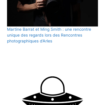
Martine Barrat et Ming Smith : une rencontre
unique des regards lors des Rencontres
photographiques d’Arles