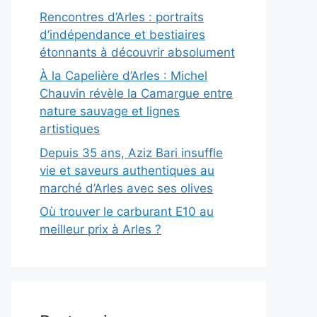
Rencontres d’Arles : portraits
d’indépendance et bestiaires
étonnants à découvrir absolument
À la Capelière d’Arles : Michel
Chauvin révèle la Camargue entre
nature sauvage et lignes
artistiques
Depuis 35 ans, Aziz Bari insuffle
vie et saveurs authentiques au
marché d’Arles avec ses olives
Où trouver le carburant E10 au
meilleur prix à Arles ?