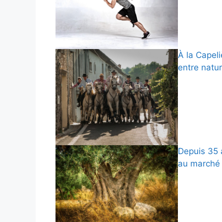
À la Capeli
entre natur
Depuis 35 a
au marché 