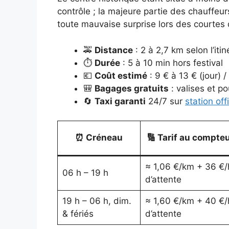
contrôle ; la majeure partie des chauffeur
toute mauvaise surprise lors des courtes 
🚕
Distance
: 2 à 2,7 km selon l’itin
⏱️
Durée
: 5 à 10 min hors festival
💶
Coût estimé
: 9 € à 13 € (jour) /
🎒
Bagages gratuits
: valises et p
🔄
Taxi garanti
24/7 sur
station offi
⏰ Créneau
🔢 Tarif au compte
≈ 1,06 €/km + 36 €/
06 h – 19 h
d’attente
19 h – 06 h, dim.
≈ 1,60 €/km + 40 €/
& fériés
d’attente