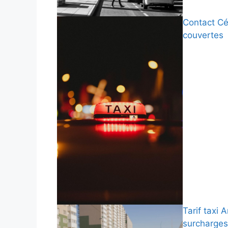
Contact Cés
couvertes
Tarif taxi 
surcharges