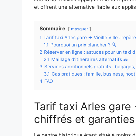
et offrent une alternative fiable aux appl
Sommaire
masquer
1
Tarif taxi Arles gare → Vieille Ville : repèr
1.1
Pourquoi un prix plancher ? 🔍
2
Réserver en ligne : astuces pour un taxi d
2.1
Maillage d’itinéraires alternatifs 🚗
3
Services additionnels gratuits : bagages,
3.1
Cas pratiques : famille, business, noc
4
FAQ
Tarif taxi Arles gare 
chiffrés et garanties
Le centre historique étant situé à moins d