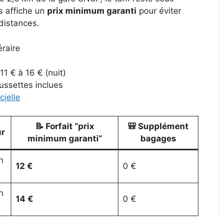
s affiche un
prix minimum garanti
pour éviter
distances.
éraire
 11 € à 16 € (nuit)
oussettes inclues
cielle
📝 Forfait “prix
🎒 Supplément
ur
minimum garanti”
bagages
h
12 €
0 €
h
14 €
0 €