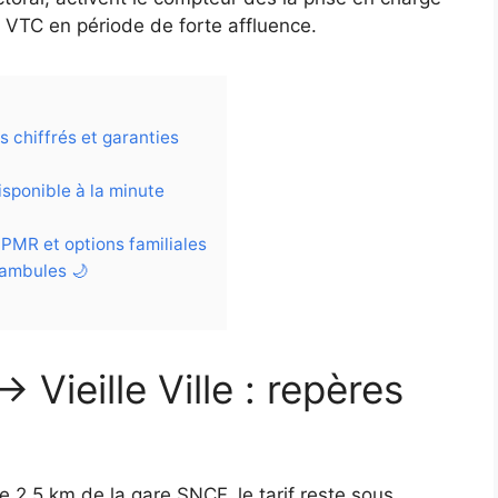
is VTC en période de forte affluence.
es chiffrés et garanties
isponible à la minute
 PMR et options familiales
tambules 🌙
→ Vieille Ville : repères
e 2,5 km de la gare SNCF, le tarif reste sous