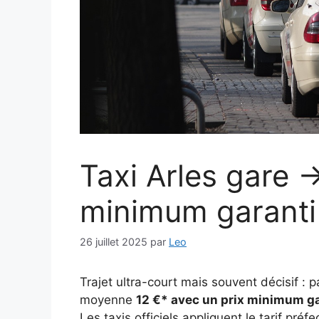
Taxi Arles gare → 
minimum garanti 
26 juillet 2025
par
Leo
Trajet ultra-court mais souvent décisif : p
moyenne
12 €* avec un prix minimum g
Les taxis officiels appliquent le tarif préf