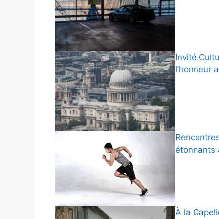
Invité Cult
l’honneur 
Rencontres 
étonnants 
À la Capeli