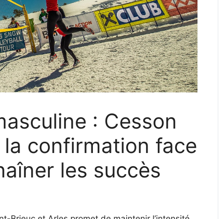
 masculine : Cesson
 la confirmation face
haîner les succès
t-Brieuc et Arles promet de maintenir l’intensité