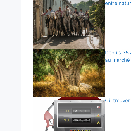
entre natur
Depuis 35 a
au marché 
Où trouver 