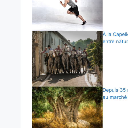
À la Capeli
entre natur
Depuis 35 a
au marché 