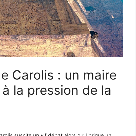
de Carolis : un maire
à la pression de la
arolis suscite un vif débat alors qu’il brigue un