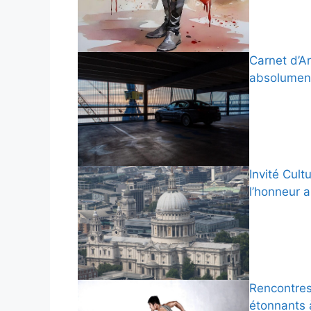
Carnet d’Ar
absolument
Invité Cult
l’honneur 
Rencontres 
étonnants 