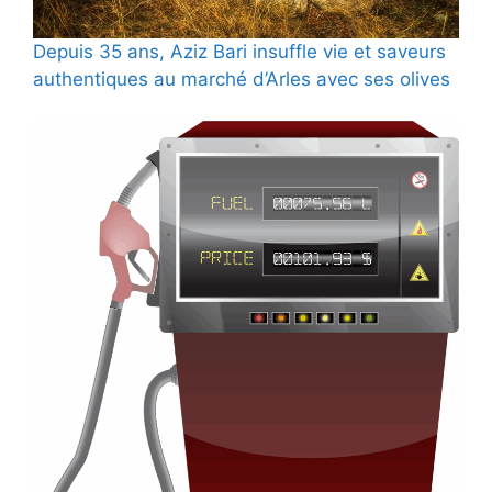
Depuis 35 ans, Aziz Bari insuffle vie et saveurs
authentiques au marché d’Arles avec ses olives