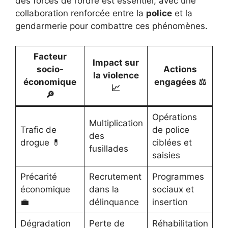
des forces de l’ordre est essentiel, avec une
collaboration renforcée entre la
police
et la
gendarmerie pour combattre ces phénomènes.
Facteur
Impact sur
socio-
Actions
la violence
économique
engagées ⚖️
📈
🔎
Opérations
Multiplication
Trafic de
de police
des
drogue 💊
ciblées et
fusillades
saisies
Précarité
Recrutement
Programmes
économique
dans la
sociaux et
💼
délinquance
insertion
Dégradation
Perte de
Réhabilitation