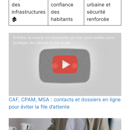
des
confiance
urbaine et
infrastructures
des
sécurité
🏚️
habitants
renforcée
À Arles, la mairie va construire un mur pare-balles pour
protéger les élèves d'une école
CAF, CPAM, MSA : contacts et dossiers en ligne
pour éviter la file d’attente