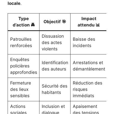
locale
.
Type
Impact
Objectif 🎯
d’action 🚔
attendu 📊
Dissuasion
Patrouilles
Baisse des
des actes
renforcées
incidents
violents
Enquêtes
Identification
Arrestations et
policières
des auteurs
démantèlement
approfondies
Fermeture
Réduction des
Sécurité des
des lieux
risques
habitants
sensibles
immédiats
Actions
Inclusion et
Apaisement
sociales
dialogue
des tensions