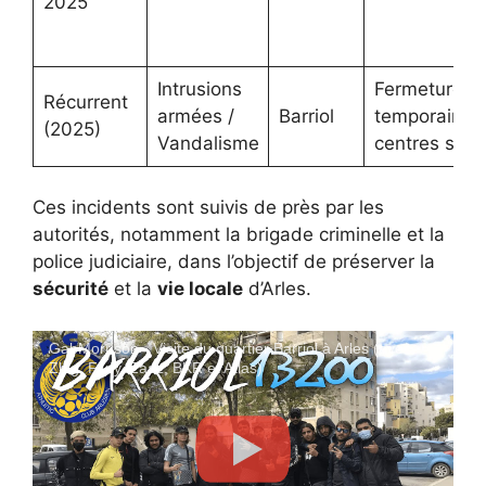
2025
Intrusions
Fermeture
Récurrent
armées /
Barriol
temporaire 
(2025)
Vandalisme
centres soci
Ces incidents sont suivis de près par les
autorités, notamment la brigade criminelle et la
police judiciaire, dans l’objectif de préserver la
sécurité
et la
vie locale
d’Arles.
GabMorrison - Visite du quartier Barriol à Arles (avec
Zbig, Fikry, Zaaz, BKR et Atlas)