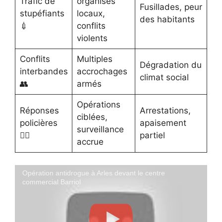
Trafic de
organisés
Fusillades, peur
stupéfiants
locaux,
des habitants
💉
conflits
violents
Conflits
Multiples
Dégradation du
interbandes
accrochages
climat social
👥
armés
Opérations
Réponses
Arrestations,
ciblées,
policières
apaisement
surveillance
👮‍♀️
partiel
accrue
Opération antidrogue à Arles devant le centre
commercial Barriol