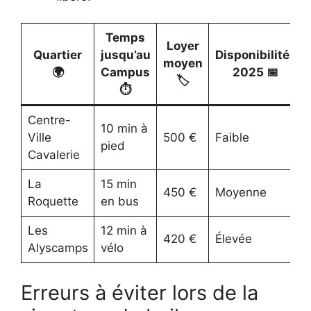
Temps
Loyer
Quartier
jusqu’au
Disponibilités
moyen
🌍
Campus
2025 📅
🏷️
⏱️
Centre-
10 min à
Ville
500 €
Faible
pied
Cavalerie
La
15 min
450 €
Moyenne
Roquette
en bus
Les
12 min à
420 €
Élevée
Alyscamps
vélo
Erreurs à éviter lors de la