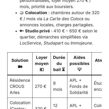
personnalisées, loyer moyen 270 € /
mois, priorité aux boursiers.
🤝
Colocation
: chambres autour de 320
€ / mois via
La Carte des Colocs
ou
annonces locales, charges partagées.
🔑
Studio privé
: 410 € – 650 € selon le
quartier, démarches simplifiées via
LocService
,
Studapart
ou
Immojeune
.
Loyer
Durée
Aides
Solution
Atmos
moyen
du
possibles
🏡

💶
bail ⏳
💡
Résidence
APL +
9
Étudian
CROUS
270 €
Fonds de
mois
encadr
Arles
Solidarité
Colocation
12
APL +
Collecti
(Centre-
320 €