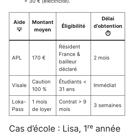
+ 30 € (électricité).
Délai
Aide
Montant
Éligibilité
d’obtention
💡
moyen
⏱️
Résident
France &
APL
170 €
2 mois
bailleur
déclaré
Caution
Étudiants <
Visale
Immédiat
100 %
31 ans
Loka-
1 mois
Contrat > 9
3 semaines
Pass
de loyer
mois
Cas d’école : Lisa, 1ʳᵉ année