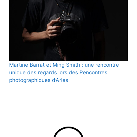
Martine Barrat et Ming Smith : une rencontre
unique des regards lors des Rencontres
photographiques d’Arles