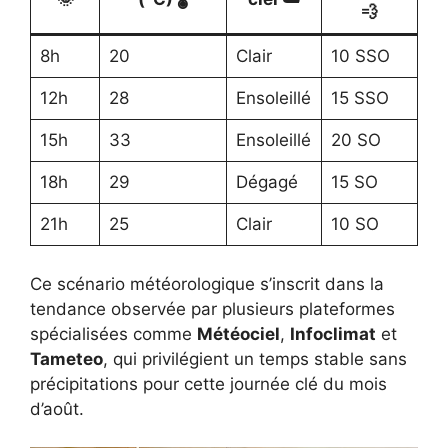
💨
8h
20
Clair
10 SSO
12h
28
Ensoleillé
15 SSO
15h
33
Ensoleillé
20 SO
18h
29
Dégagé
15 SO
21h
25
Clair
10 SO
Ce scénario météorologique s’inscrit dans la
tendance observée par plusieurs plateformes
spécialisées comme
Météociel
,
Infoclimat
et
Tameteo
, qui privilégient un temps stable sans
précipitations pour cette journée clé du mois
d’août.